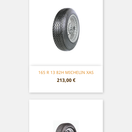
165 R 13 82H MICHELIN XAS
Prix
213,00 €