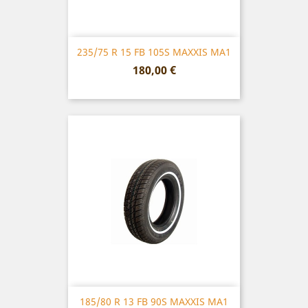
235/75 R 15 FB 105S MAXXIS MA1
Prix
180,00 €
185/80 R 13 FB 90S MAXXIS MA1