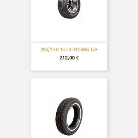
205/70 R 14 LB 93S BFG T/A
Prix
212,00 €