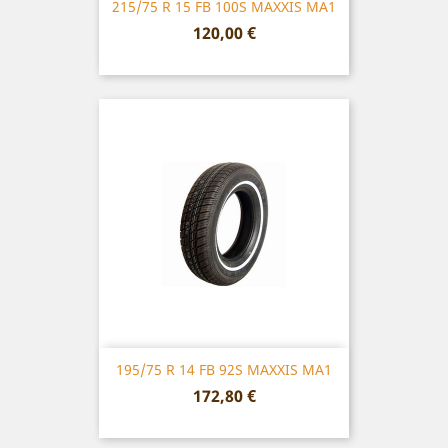
215/75 R 15 FB 100S MAXXIS MA1
Prix
120,00 €
195/75 R 14 FB 92S MAXXIS MA1
Prix
172,80 €