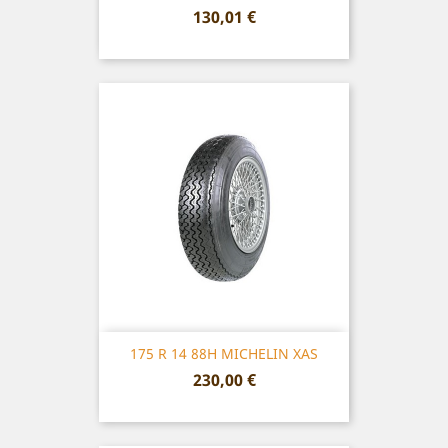
Prix
130,01 €
175 R 14 88H MICHELIN XAS
Prix
230,00 €