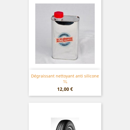
Dégraissant nettoyant anti silicone
1L
Prix
12,00 €