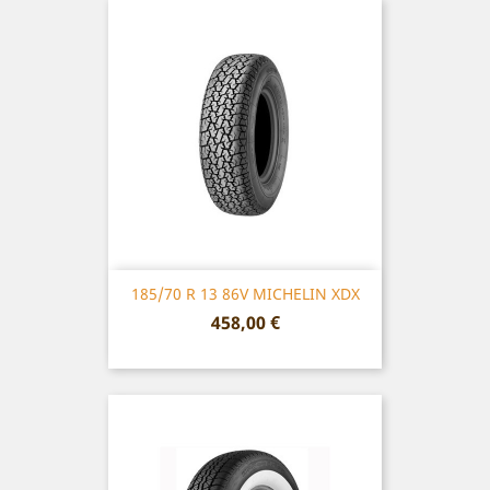
185/70 R 13 86V MICHELIN XDX
Prix
458,00 €