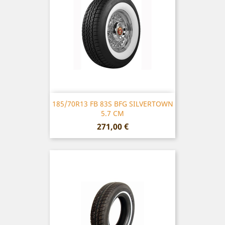
185/70R13 FB 83S BFG SILVERTOWN
5.7 CM
Prix
271,00 €