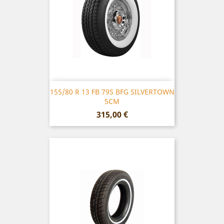
155/80 R 13 FB 79S BFG SILVERTOWN
5CM
Prix
315,00 €