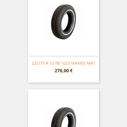
225/75 R 15 FB 102S MAXXIS MA1
Prix
270,00 €