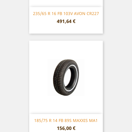
235/65 R 16 FB 103V AVON CR227
Prix
491,64 €
185/75 R 14 FB 89S MAXXIS MA1
Prix
156,00 €