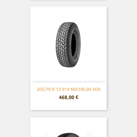
205/70 R 13 91V MICHELIN XDX
Prix
468,00 €