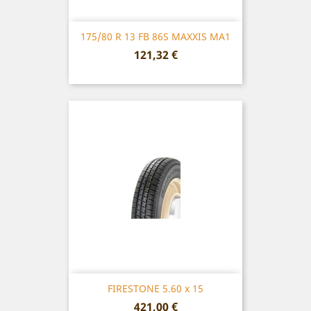
175/80 R 13 FB 86S MAXXIS MA1
Prix
121,32 €
FIRESTONE 5.60 x 15
Prix
421,00 €