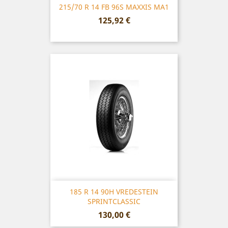
215/70 R 14 FB 96S MAXXIS MA1
Prix
125,92 €
185 R 14 90H VREDESTEIN
SPRINTCLASSIC
Prix
130,00 €