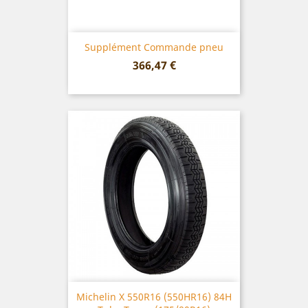
Supplément Commande pneu
Prix
366,47 €
Michelin X 550R16 (550HR16) 84H