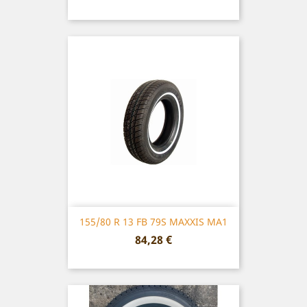
155/80 R 13 FB 79S MAXXIS MA1
Prix
84,28 €