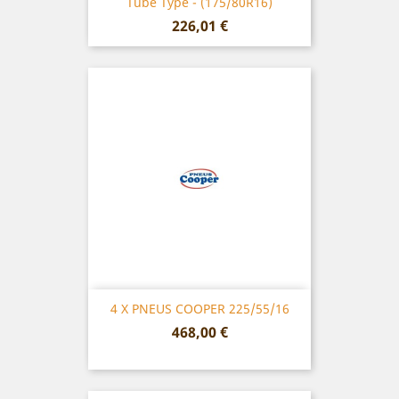
Tube Type - (175/80R16)
Prix
226,01 €
4 X PNEUS COOPER 225/55/16
Prix
468,00 €