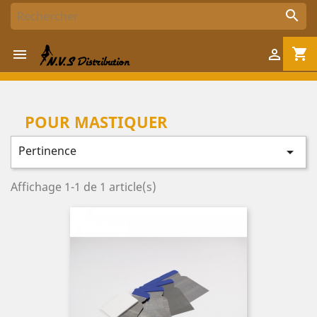

shopping_cart


POUR MASTIQUER
Pertinence

Affichage 1-1 de 1 article(s)