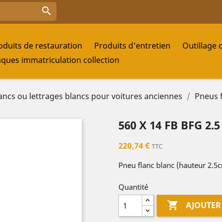

oduits de restauration
Produits d'entretien
Outillage 
aques immatriculation collection
ancs ou lettrages blancs pour voitures anciennes
Pneus 
560 X 14 FB BFG 2.
220,74 €
TTC
Pneu flanc blanc (hauteur 2.5
Quantité

AJOUTER