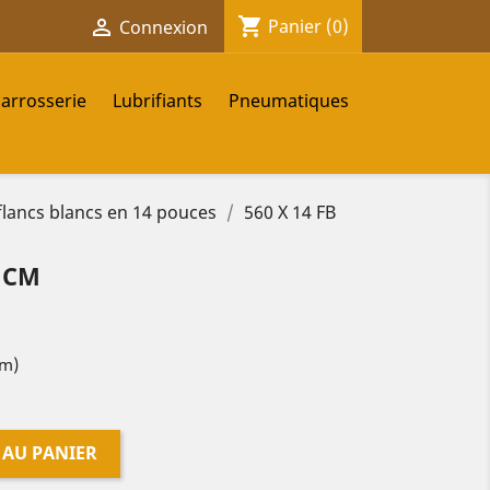
shopping_cart

Panier
(0)
Connexion
carrosserie
Lubrifiants
Pneumatiques
flancs blancs en 14 pouces
560 X 14 FB
5 CM
cm)
 AU PANIER