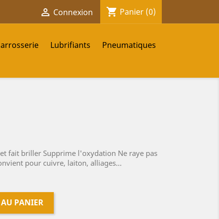
shopping_cart

Panier
(0)
Connexion
carrosserie
Lubrifiants
Pneumatiques
t fait briller Supprime l'oxydation Ne raye pas
nvient pour cuivre, laiton, alliages...
 AU PANIER