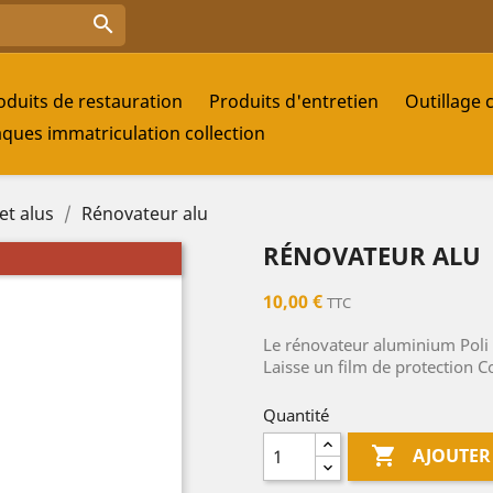

oduits de restauration
Produits d'entretien
Outillage 
aques immatriculation collection
t alus
Rénovateur alu
RÉNOVATEUR ALU
10,00 €
TTC
Le rénovateur aluminium Poli e
Laisse un film de protection Co
Quantité

AJOUTER