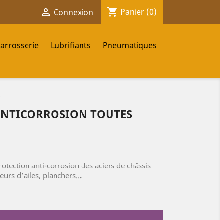
shopping_cart

Panier
(0)
Connexion
carrosserie
Lubrifiants
Pneumatiques
S
ANTICORROSION TOUTES
rotection anti-corrosion des aciers de châssis
eurs d’ailes, planchers..
.