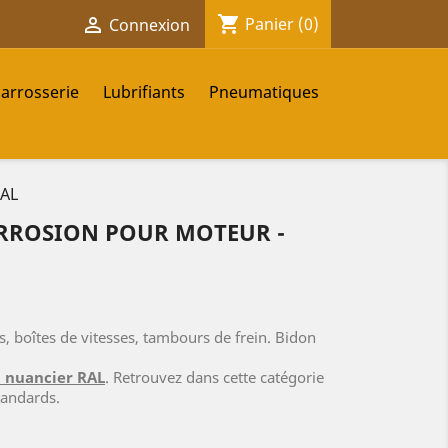
shopping_cart

Panier
(0)
Connexion
carrosserie
Lubrifiants
Pneumatiques
RAL
RROSION POUR MOTEUR -
, boîtes de vitesses, tambours de frein. Bidon
u nuancier RAL
. Retrouvez dans cette catégorie
tandards.