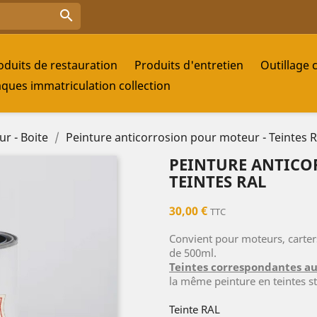

oduits de restauration
Produits d'entretien
Outillage 
aques immatriculation collection
r - Boite
Peinture anticorrosion pour moteur - Teintes 
PEINTURE ANTICO
TEINTES RAL
30,00 €
TTC
Convient pour moteurs, carters
de 500ml.
Teintes correspondantes a
la même peinture en teintes s
Teinte RAL