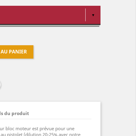
 AU PANIER
ls du produit
our bloc moteur est prévue pour une
au pistolet (dilution 20-25% avec notre